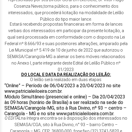
Cosenza Neves,torna público, para o conhecimento dos
interessados, que procederá licitação na modalidade de Leilão
Público do tipo maior lance.
Estará recebendo propostas financeiras em forma de lances
verbais dos interessados em participar da presente licitação, a
qual será processada em conformidade com o disposto na Lei
Federal nº 8.666/93 e suas posteriores alterações, amparado pela
Lei Municipal nº 5.419 de 10 de junho de 2022 que autorizou o
SEMASA/Carangola-MG a alienar os bens móveis relacionados
no Anexo I, parte integrante deste Edital de Leilão Público nº
01/2023.
DO LOCAL E DATA DA REALIZAÇÃO DO LEILÃO:
O leilão será realizado em duas etapas:
“Online” – Período de 06/04/2023 a 20/04/2023 no site
www.patricialeiloeira.com.br.
Módulo Simultâneo (presencial e online) – Dia 20/04/2023
às 09 horas (horário de Brasília) a ser realizado na sede do
SEMASA/Carangola-MG, sito à Rua Divino, nº 93 – centro –
Carangola - MG e no site www.patricialeiloeira.com.br.
O EDITAL
na íntegra encontra-se à disposição dos interessados no
SEMASA/CGA, sito à Rua Divino, n° 93 – bairro Centro –
Carangola – MG, CEP: 36800-000, fone fixo (32) 3741-5820 e