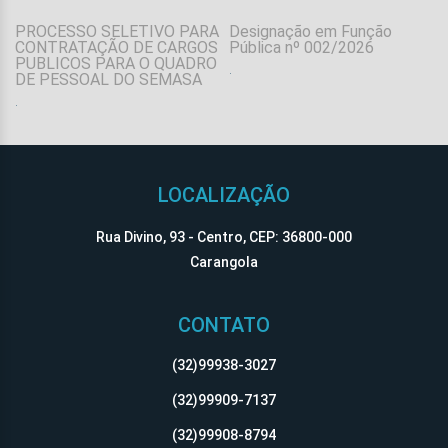
PROCESSO SELETIVO PARA
Designação em Função
CONTRATAÇÃO DE CARGOS
Pública nº 002/2026
PUBLICOS PARA O QUADRO
.
DE PESSOAL DO SEMASA
.
.
LOCALIZAÇÃO
Rua Divino, 93 - Centro, CEP: 36800-000
Carangola
CONTATO
(32)99938-3027
(32)99909-7137
(32)99908-8794