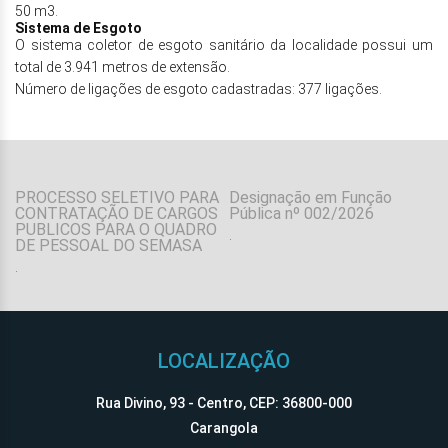
50 m3.
Sistema de Esgoto
O sistema coletor de esgoto sanitário da localidade possui um
total de 3.941 metros de extensão.
Número de ligações de esgoto cadastradas: 377 ligações.
PROCESSO SELETIVO PARA
Designação em Função
CONTRATAÇÃO DE CARGOS
Pública nº 002/2026
PUBLICOS PARA O QUADRO
.
DE PESSOAL DO SEMASA
.
.
LOCALIZAÇÃO
Rua Divino, 93 - Centro, CEP: 36800-000
Carangola